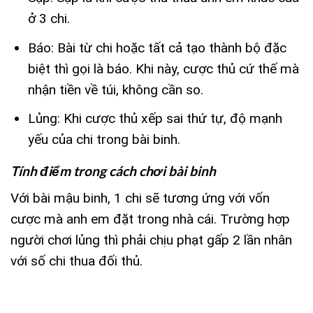
ở 3 chi.
Báo: Bài từ chi hoặc tất cả tạo thành bộ đặc
biệt thì gọi là báo. Khi này, cược thủ cứ thế mà
nhận tiền về túi, không cần so.
Lủng: Khi cược thủ xếp sai thứ tự, độ mạnh
yếu của chi trong bài binh.
Tính điểm trong cách chơi bài binh
Với bài mậu binh, 1 chi sẽ tương ứng với vốn
cược mà anh em đặt trong nhà cái. Trường hợp
người chơi lủng thì phải chịu phạt gấp 2 lần nhân
với số chi thua đối thủ.