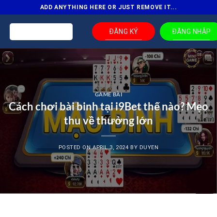
Skip
ADD ANYTHING HERE OR JUST REMOVE IT...
to
content
ĐĂNG KÝ
ĐĂNG NHẬP
GAME BÀI
Cách chơi bài binh tại i9Bet thế nào? Mẹo
thu về thưởng lớn
POSTED ON
APRIL 3, 2024
BY
DUYEN