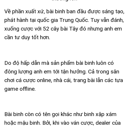
Về phần xuất xứ, bài binh ban đầu được sáng tạo,
phát hành tại quốc gia Trung Quốc. Tuy vẫn đánh,
xuống cược với 52 cây bài Tây đó nhưng anh em
cần tư duy tốt hơn.
Do độ hấp dẫn mà sản phẩm bài binh luôn có
đông lượng anh em tới tận hưởng. Cả trong sân
chơi cá cược online, nhà cái, trang bài lẫn các tựa
game offline.
Bài binh còn có tên gọi khác như binh xập xám
hoặc mậu binh. Bởi, khi vào ván cược, dealer của