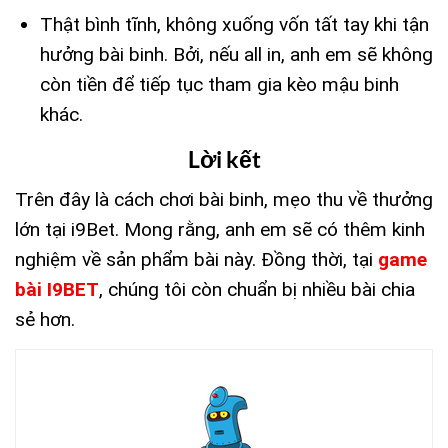
Thật bình tĩnh, không xuống vốn tất tay khi tận
hưởng bài binh. Bởi, nếu all in, anh em sẽ không
còn tiền để tiếp tục tham gia kèo mậu binh
khác.
Lời kết
Trên đây là cách chơi bài binh, mẹo thu về thưởng
lớn tại i9Bet. Mong rằng, anh em sẽ có thêm kinh
nghiệm về sản phẩm bài này. Đồng thời, tại
game
bài I9BET
, chúng tôi còn chuẩn bị nhiều bài chia
sẻ hơn.