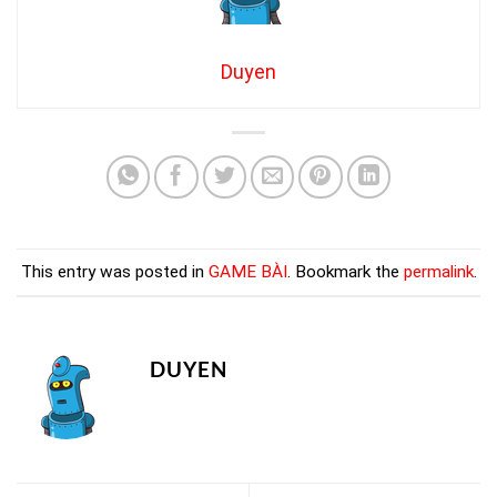
Duyen
This entry was posted in
GAME BÀI
. Bookmark the
permalink
.
DUYEN