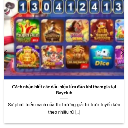
Cách nhận biết các dấu hiệu lừa đảo khi tham gia tại
Bayclub
Sự phát triển mạnh của thị trường giải trí trực tuyến kéo
theo nhiều rủi [...]