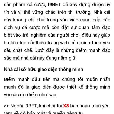
sản phẩm cá cược
, I9BET
đã xây dựng được uy
tín và vị thế vững chắc trên thị trường. Nhà cái
này không chỉ chú trọng vào việc cung cấp các
dịch vụ cá cược mà còn đặt sự quan tâm đặc
biệt vào trải nghiệm của người chơi, điều này giúp
họ liên tục cải thiện trang web của mình theo yêu
cầu chặt chẽ. Dưới đây là những điểm mạnh đặc
sắc mà nhà cái này đang nắm giữ.
Nhà cái sở hữu giao diện thông minh
Điểm mạnh đầu tiên mà chúng tôi muốn nhấn
mạnh đó là giao diện được thiết kế thông minh
với các ưu điểm như sau.
>> Ngoài I9BET, khi chơi tại
X8
bạn hoàn toàn yên
tâm về độ bảo mật và quyền riêng tư.