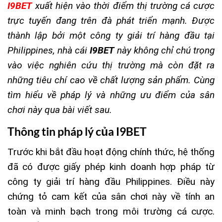
I9BET
xuất hiện vào thời điểm thị trường cá cược
trực tuyến đang trên đà phát triển mạnh. Được
thành lập bởi một công ty giải trí hàng đầu tại
Philippines, nhà cái
I9BET
này không chỉ chú trọng
vào việc nghiên cứu thị trường mà còn đặt ra
những tiêu chí cao về chất lượng sản phẩm. Cùng
tìm hiểu về pháp lý và những ưu điểm của sân
chơi này qua bài viết sau.
Thông tin pháp lý của I9BET
Trước khi bắt đầu hoạt động chính thức, hệ thống
đã có được giấy phép kinh doanh hợp pháp từ
công ty giải trí hàng đầu Philippines. Điều này
chứng tỏ cam kết của sân chơi này về tính an
toàn và minh bạch trong môi trường cá cược.