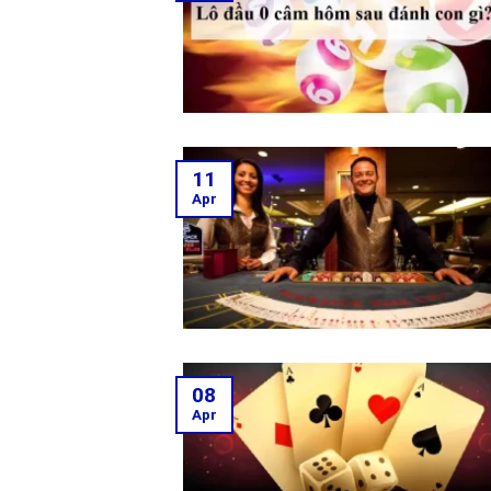
11
Apr
08
Apr