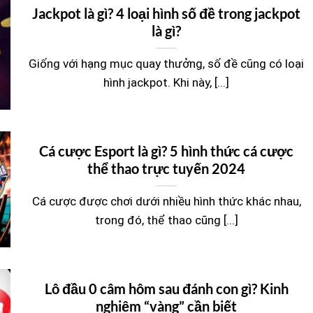
Jackpot là gì? 4 loại hình số đề trong jackpot
là gì?
Giống với hạng mục quay thưởng, số đề cũng có loại
hình jackpot. Khi này, [...]
Cá cược Esport là gì? 5 hình thức cá cược
thể thao trực tuyến 2024
Cá cược được chơi dưới nhiều hình thức khác nhau,
trong đó, thể thao cũng [...]
Lô đầu 0 câm hôm sau đánh con gì? Kinh
nghiệm “vàng” cần biết