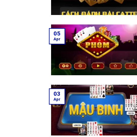
05
Apr
03
Apr