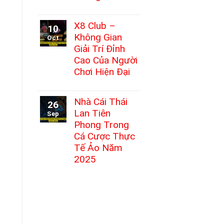
Khi
No
Chuyển
Comments
on
Sang
X8 Club –
10
So
Ball88
Không Gian
Oct
Sánh
Không?
Giải Trí Đỉnh
Ứng
Dụng
Cao Của Người
Biaomtv
Chơi Hiện Đại
Và
Trình
No
Duyệt
Comments
Khi
on
Nhà Cái Thái
26
Xem
X8
Bóng
Lan Tiên
Sep
Club
Đá
Phong Trong
–
Không
Không
Cá Cược Thực
Quảng
Gian
Cáo
Tế Ảo Năm
Giải
Trí
2025
Đỉnh
Cao
No
Của
Comments
on
Người
Nhà
Chơi
Cái
Hiện
Thái
Đại
Lan