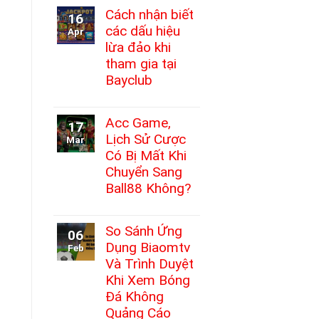
Cách nhận biết
16
các dấu hiệu
Apr
lừa đảo khi
tham gia tại
Bayclub
No
Comments
on
Acc Game,
17
Cách
Lịch Sử Cược
Mar
nhận
Có Bị Mất Khi
biết
các
Chuyển Sang
dấu
Ball88 Không?
hiệu
lừa
No
đảo
Comments
khi
on
So Sánh Ứng
06
tham
Acc
gia
Dụng Biaomtv
Feb
Game,
tại
Và Trình Duyệt
Lịch
Bayclub
Sử
Khi Xem Bóng
Cược
Đá Không
Có
Bị
Quảng Cáo
Mất