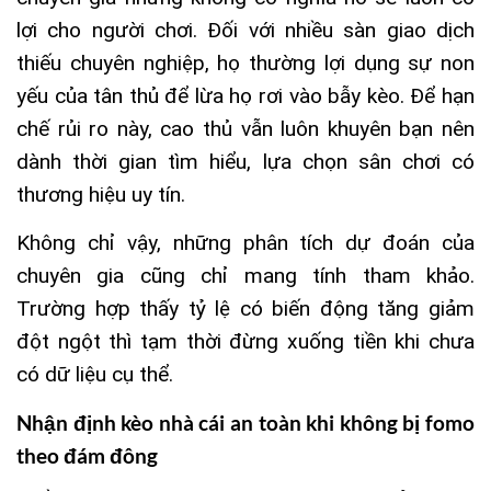
lợi cho người chơi. Đối với nhiều sàn giao dịch
thiếu chuyên nghiệp, họ thường lợi dụng sự non
yếu của tân thủ để lừa họ rơi vào bẫy kèo. Để hạn
chế rủi ro này, cao thủ vẫn luôn khuyên bạn nên
dành thời gian tìm hiểu, lựa chọn sân chơi có
thương hiệu uy tín.
Không chỉ vậy, những phân tích dự đoán của
chuyên gia cũng chỉ mang tính tham khảo.
Trường hợp thấy tỷ lệ có biến động tăng giảm
đột ngột thì tạm thời đừng xuống tiền khi chưa
có dữ liệu cụ thể.
Nhận định kèo nhà cái an toàn khi không bị fomo
theo đám đông