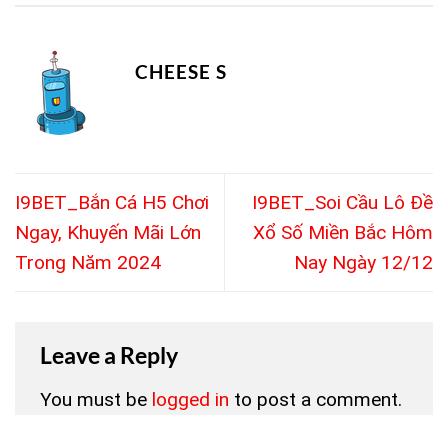
CHEESE S
I9BET_Bắn Cá H5 Chơi
I9BET_Soi Cầu Lô Đề
Ngay, Khuyến Mãi Lớn
Xổ Số Miền Bắc Hôm
Trong Năm 2024
Nay Ngày 12/12
Leave a Reply
You must be
logged in
to post a comment.