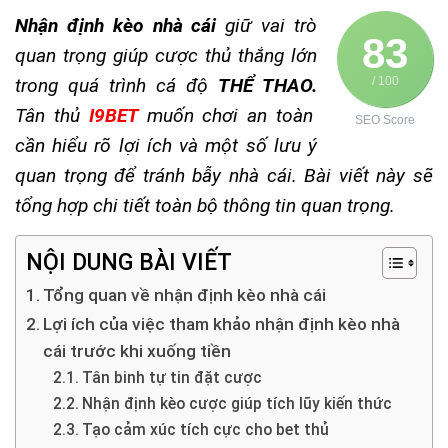
Nhận định kèo nhà cái
giữ vai trò
83
quan trọng giúp cược thủ thắng lớn
trong quá trình cá độ
THỂ THAO.
/ 100
Tân thủ
I9BET
muốn chơi an toàn
SEO Score
cần hiểu rõ lợi ích và một số lưu ý
quan trọng để tránh bẫy nhà cái. Bài viết này sẽ
tổng hợp chi tiết toàn bộ thông tin quan trọng.
NỘI DUNG BÀI VIẾT
Tổng quan về nhận định kèo nhà cái
Lợi ích của việc tham khảo nhận định kèo nhà
cái trước khi xuống tiền
Tân binh tự tin đặt cược
Nhận định kèo cược giúp tích lũy kiến thức
Tạo cảm xúc tích cực cho bet thủ