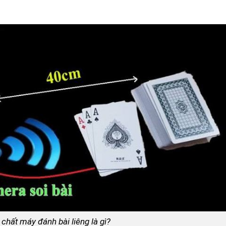
chất máy đánh bài liêng là gì?