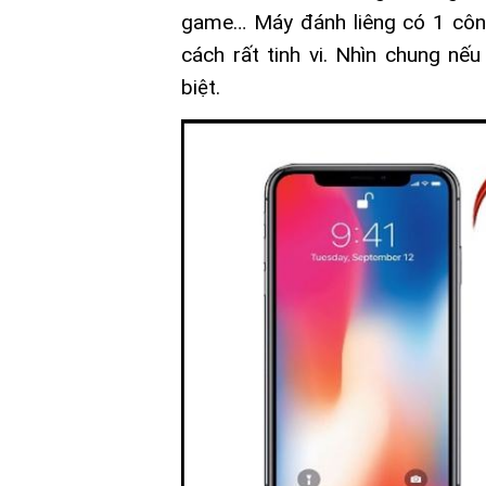
game… Máy đánh liêng có 1 công
cách rất tinh vi. Nhìn chung n
biệt.