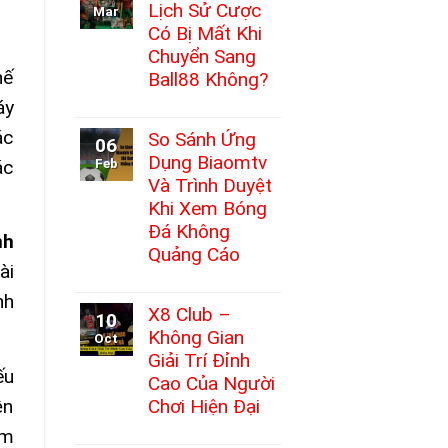
Lịch Sử Cược
Mar
nhận
Có Bị Mất Khi
biết
các
Chuyển Sang
dấu
hế
Ball88 Không?
hiệu
lừa
áy
No
đảo
Comments
khi
ác
on
So Sánh Ứng
06
tham
Acc
gia
Dụng Biaomtv
ác
Feb
Game,
tại
Và Trình Duyệt
Lịch
Bayclub
Sử
Khi Xem Bóng
Cược
Đá Không
Có
nh
Bị
Quảng Cáo
Mất
ài
Khi
No
Chuyển
Comments
nh
on
Sang
X8 Club –
10
So
Ball88
Không Gian
Oct
Sánh
Không?
Giải Trí Đỉnh
Ứng
ếu
Dụng
Cao Của Người
Biaomtv
ện
Chơi Hiện Đại
Và
Trình
No
ảm
Duyệt
Comments