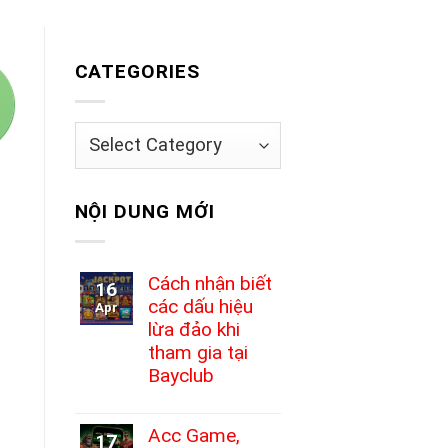
CATEGORIES
Categories
NỘI DUNG MỚI
Cách nhận biết
16
các dấu hiệu
Apr
lừa đảo khi
tham gia tại
Bayclub
No
Comments
on
Acc Game,
17
Cách