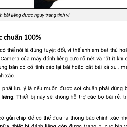
 bài liêng được nguy trang tinh vi
ực chuẩn 100%
ó thể nói là đúng tuyệt đối, vì thế anh em bet thủ ho
 Camera của máy đánh liêng cực rõ nét và rất ít khi 
ùng bàn có cố tình xáo lại bài hoặc cắt bài xả xui, m
nh xác.
 phải lưu ý là nếu muốn được soi chuẩn phải dùng 
liêng
. Thiết bị này sẽ không hỗ trợ các bộ bài rẻ, tr
có gắn chip để có thể đưa ra thông báo chính xác nh
ữa, thiết bị đánh liêng còn được trang bị cục bin v