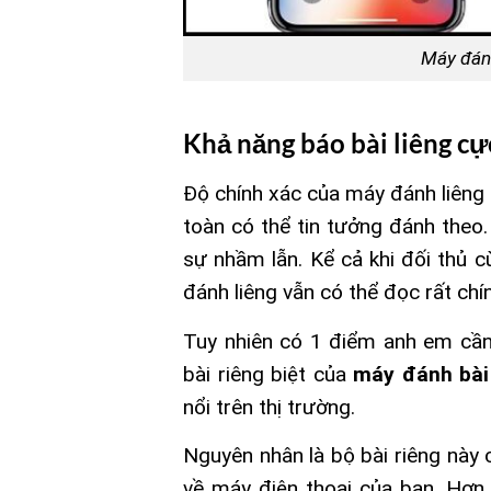
Máy đánh
Khả năng báo bài liêng c
Độ chính xác của máy đánh liêng c
toàn có thể tin tưởng đánh theo.
sự nhầm lẫn. Kể cả khi đối thủ c
đánh liêng vẫn có thể đọc rất chí
Tuy nhiên có 1 điểm anh em cần
bài riêng biệt của
máy đánh bài 
nổi trên thị trường.
Nguyên nhân là bộ bài riêng này 
về máy điện thoại của bạn. Hơn n