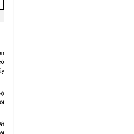
àn
có
áy
bộ
ôi
ất
ới