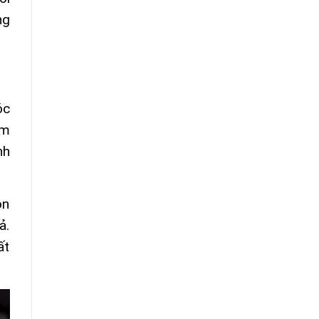
ng
óc
ầm
nh
ôn
ả.
ất