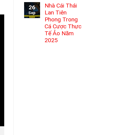
Khi
on
Nhà Cái Thái
26
Xem
X8
Bóng
Lan Tiên
Sep
Club
Đá
Phong Trong
–
Không
Không
Cá Cược Thực
Quảng
Gian
Cáo
Tế Ảo Năm
Giải
Trí
2025
Đỉnh
Cao
No
Của
Comments
on
Người
Nhà
Chơi
Cái
Hiện
Thái
Đại
Lan
Tiên
Phong
Trong
Cá
Cược
Thực
Tế
Ảo
Năm
2025