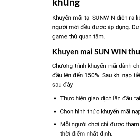
khủng
Khuyến mãi tại SUNWIN diễn ra li
người mới đều được áp dụng. Dư
game thủ quan tâm.
Khuyen mai SUN WIN thư
Chương trình khuyến mãi dành cho
đầu lên đến 150%. Sau khi nạp tiề
sau đây
Thực hiện giao dịch lần đầu 
Chọn hình thức khuyến mãi nạ
Mỗi người chơi chỉ được tham
thời điểm nhất định.