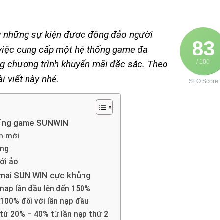
g những sự kiện được đông đảo người
83
 việc cung cấp một hệ thống game đa
 chương trình khuyến mãi đặc sắc. Theo
/ 100
ài viết này nhé
.
SEO Score
 cổng game SUNWIN
ến mới
ủng
iới ảo
 mai SUN WIN cực khủng
nạp lần đầu lên đến 150%
00% đối với lần nạp đầu
từ 20% – 40% từ lần nạp thứ 2