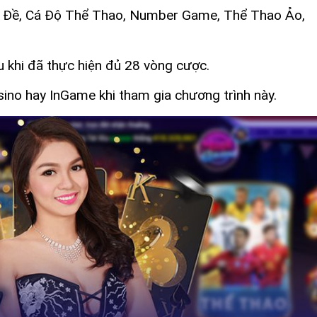
ô Đề, Cá Độ Thể Thao, Number Game, Thể Thao Ảo,
u khi đã thực hiện đủ 28 vòng cược.
sino hay InGame khi tham gia chương trình này.