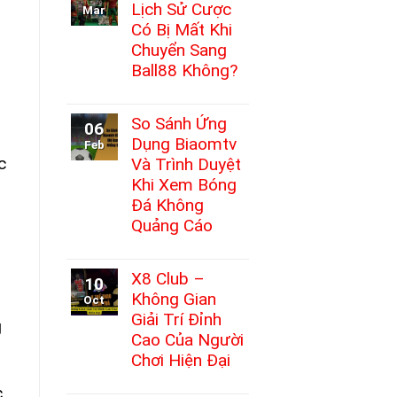
Lịch Sử Cược
Mar
nhận
Có Bị Mất Khi
biết
các
Chuyển Sang
dấu
Ball88 Không?
hiệu
lừa
No
đảo
Comments
khi
on
So Sánh Ứng
06
tham
Acc
gia
Dụng Biaomtv
Feb
Game,
tại
c
Và Trình Duyệt
Lịch
Bayclub
Sử
Khi Xem Bóng
Cược
Đá Không
Có
Bị
Quảng Cáo
Mất
Khi
No
Chuyển
Comments
on
Sang
X8 Club –
10
So
Ball88
Không Gian
Oct
Sánh
Không?
Giải Trí Đỉnh
Ứng
g
Dụng
Cao Của Người
Biaomtv
Chơi Hiện Đại
Và
Trình
No
Duyệt
c
Comments