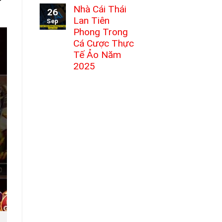
Khi
on
Nhà Cái Thái
26
Xem
X8
Bóng
Lan Tiên
Sep
Club
Đá
Phong Trong
–
Không
Không
Cá Cược Thực
Quảng
Gian
Cáo
Tế Ảo Năm
Giải
Trí
2025
Đỉnh
Cao
No
Của
Comments
on
Người
Nhà
Chơi
Cái
Hiện
Thái
Đại
Lan
Tiên
Phong
Trong
Cá
Cược
Thực
Tế
Ảo
Năm
2025