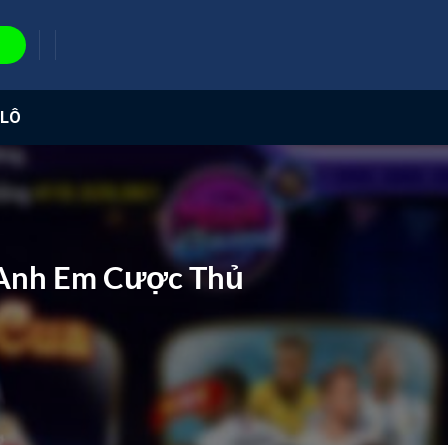
P
 LÔ
Anh Em Cược Thủ