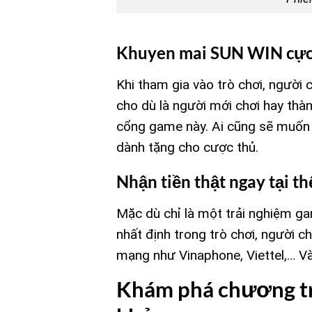
Khuyen mai SUN WIN cự
Khi tham gia vào trò chơi, người
cho dù là người mới chơi hay thàn
cổng game này. Ai cũng sẽ muốn
dành tặng cho cược thủ.
Nhận tiền thật ngay tại th
Mặc dù chỉ là một trải nghiệm gam
nhất định trong trò chơi, người c
mạng như Vinaphone, Viettel,… Và
Khám phá chương t