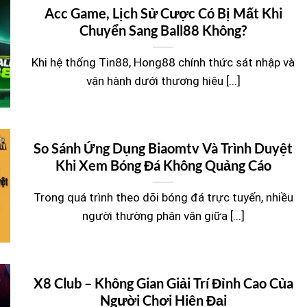
Acc Game, Lịch Sử Cược Có Bị Mất Khi
Chuyển Sang Ball88 Không?
Khi hệ thống Tin88, Hong88 chính thức sát nhập và
vận hành dưới thương hiệu [...]
So Sánh Ứng Dụng Biaomtv Và Trình Duyệt
Khi Xem Bóng Đá Không Quảng Cáo
Trong quá trình theo dõi bóng đá trực tuyến, nhiều
người thường phân vân giữa [...]
X8 Club – Không Gian Giải Trí Đỉnh Cao Của
Người Chơi Hiện Đại