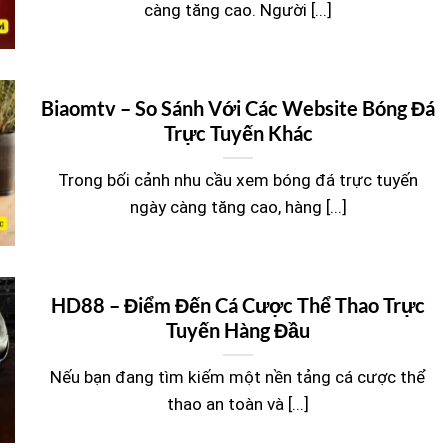
càng tăng cao. Người [...]
Biaomtv – So Sánh Với Các Website Bóng Đá
Trực Tuyến Khác
Trong bối cảnh nhu cầu xem bóng đá trực tuyến
ngày càng tăng cao, hàng [...]
HD88 – Điểm Đến Cá Cược Thể Thao Trực
Tuyến Hàng Đầu
Nếu bạn đang tìm kiếm một nền tảng cá cược thể
thao an toàn và [...]