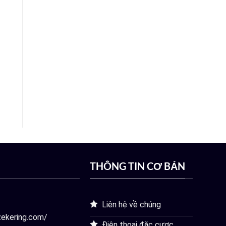
THÔNG TIN CƠ BẢN
Liên hệ về chúng
rzekering.com/
Điện thoại đặc cược