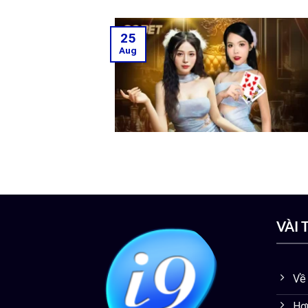
25
Aug
VÀI 
Về 
Hợ