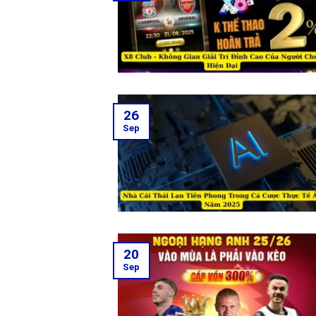
26
Sep
20
Sep